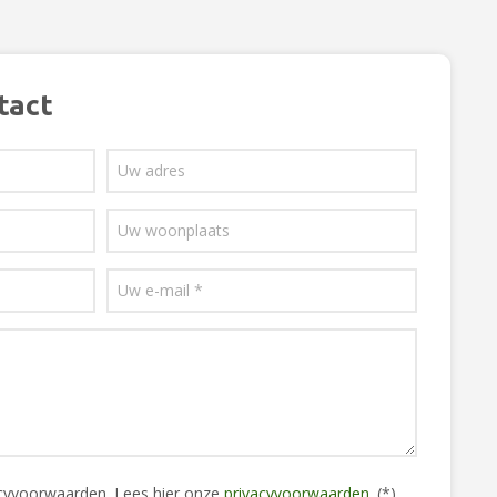
tact
acyvoorwaarden.
Lees hier onze
privacyvoorwaarden
. (*)