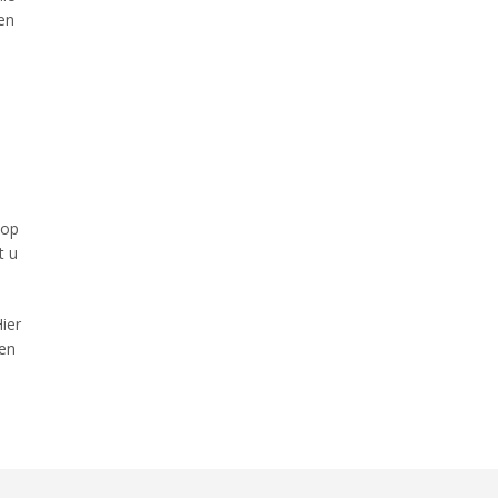
en
 op
t u
ier
ren