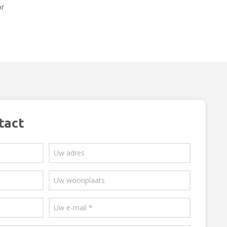
or
tact