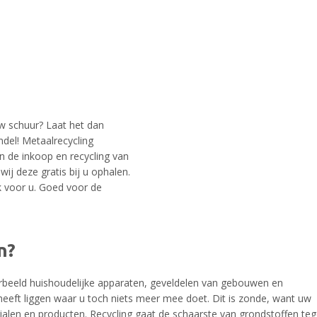
uw schuur? Laat het dan
del! Metaalrecycling
n de inkoop en recycling van
ij deze gratis bij u ophalen.
 voor u. Goed voor de
n?
voorbeeld huishoudelijke apparaten, geveldelen van gebouwen en
 heeft liggen waar u toch niets meer mee doet. Dit is zonde, want uw
alen en producten. Recycling gaat de schaarste van grondstoffen te